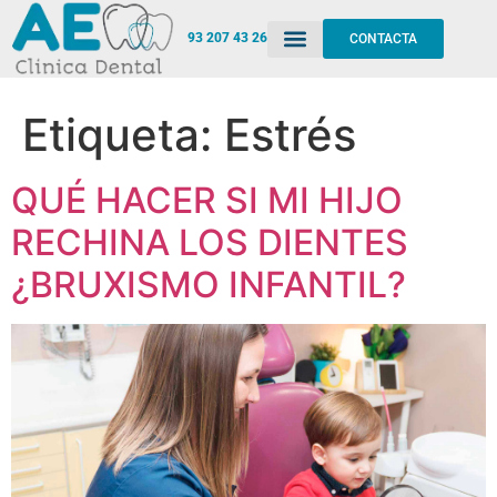
93 207 43 26
CONTACTA
Etiqueta:
Estrés
QUÉ HACER SI MI HIJO
RECHINA LOS DIENTES
¿BRUXISMO INFANTIL?