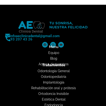
infoaeclinicadental@gmail.com
93 207 43 26
Menu
Equipo
Blog
Acerca de nosotros
Tratamientos
Odontología General
Odontopediatría
Implantología
Rehabilitación oral y prótesis
Ortodoncia Invisible
Estética Dental
Endodoncia