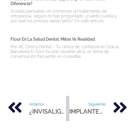
Diferencia?
Si estás pensando en comenzar un tratamiento de
ortodoncia, seguro te has preguntado: ¿cuánto cuesta y
por qué los precios varían tanto? En este artículo
Flúor En La Salud Dental: Mitos Vs Realidad
Por AE Clínica Dental – Tu clínica de confianza en Gràcia,
Barcelona El flúor ha sido durante años un tema de
conversación frecuente en consultas
Anterior
Siguiente
¿INVISALIGN ? RAZONES PARA ESCOGERLA
IMPLANTES DENTALES; ¿CÓMO SE CALCULA SU PRECIO?