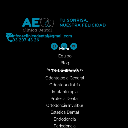
infoaeclinicadental@gmail.com
93 207 43 26
Menu
Equipo
Blog
Acerca de nosotros
Tratamientos
Odontología General
Odontopediatría
Implantología
Prótesis Dental
Ortodoncia Invisible
Estética Dental
Endodoncia
Periodoncia