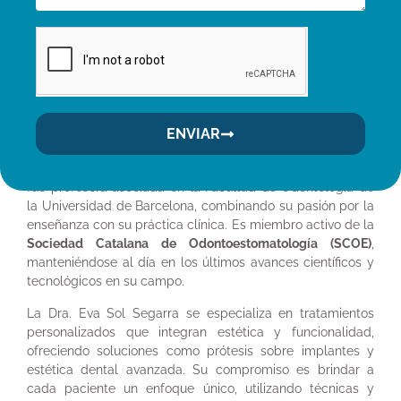
Licenciada en Odontología por la Universidad de
Barcelona (1993), completó su doctorado en Odontología
en 1999. Su especialización incluye un Postgrado en
Implantología realizado con el Dr. Aparicio en colaboración
con la Universidad de Göteborg (2011), y formación
avanzada en Estética Dental en la prestigiosa Autrán
Dental Academy (2011). También cuenta con un curso en
ENVIAR
Peritaje Odontológico (2017).
Durante más de 20 años (1996-2019), la Dra. Sol Segarra
fue profesora asociada en la Facultad de Odontología de
la Universidad de Barcelona, combinando su pasión por la
enseñanza con su práctica clínica. Es miembro activo de la
Sociedad Catalana de Odontoestomatología (SCOE)
,
manteniéndose al día en los últimos avances científicos y
tecnológicos en su campo.
La Dra. Eva Sol Segarra se especializa en tratamientos
personalizados que integran estética y funcionalidad,
ofreciendo soluciones como prótesis sobre implantes y
estética dental avanzada. Su compromiso es brindar a
cada paciente un enfoque único, utilizando técnicas y