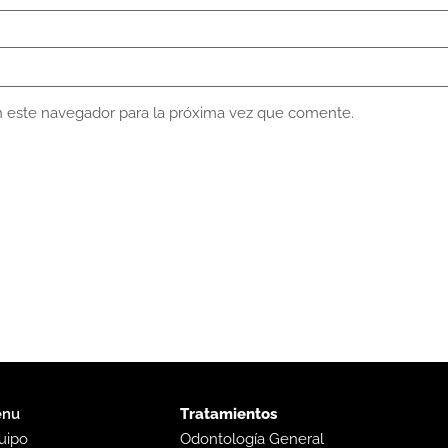
n este navegador para la próxima vez que comente.
nu
Tratamientos
uipo
Odontología General