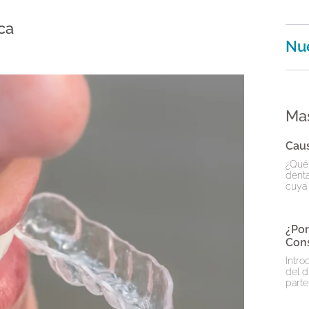
ca
Nue
Ma
Caus
¿Qué 
denta
cuya 
¿Por
Cons
Intro
del d
parte