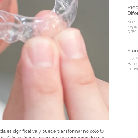
Prec
Dife
Si es
segur
preci
Flúo
Por A
Barce
conve
a es significativa y puede transformar no solo tu