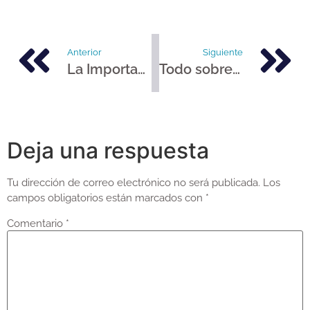
Anterior
Siguiente
La Importancia de las Revisiones Dentales para Niños: Odontopediatra, Ortodoncista y Ortopedia
Todo sobre las Sobredentaduras con Implantes: Preguntas y Respuestas
Deja una respuesta
Tu dirección de correo electrónico no será publicada.
Los
campos obligatorios están marcados con
*
Comentario
*