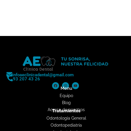
infoaeclinicadental@gmail.com
93 207 43 26
Menu
Equipo
Blog
Acerca de nosotros
Tratamientos
Odontología General
Odontopediatría