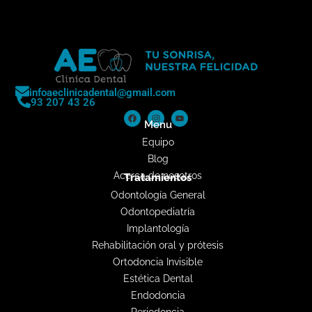
infoaeclinicadental@gmail.com
93 207 43 26
Menu
Equipo
Blog
Acerca de nosotros
Tratamientos
Odontología General
Odontopediatría
Implantología
Rehabilitación oral y prótesis
Ortodoncia Invisible
Estética Dental
Endodoncia