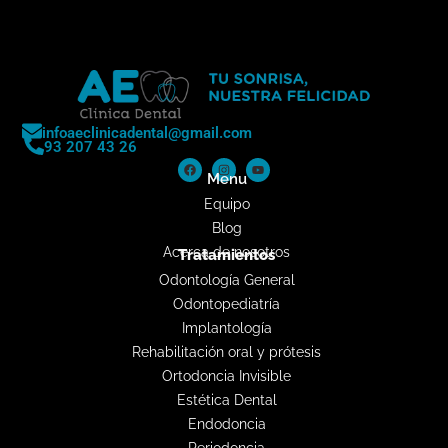
infoaeclinicadental@gmail.com
93 207 43 26
Menu
Equipo
Blog
Acerca de nosotros
Tratamientos
Odontología General
Odontopediatría
Implantología
Rehabilitación oral y prótesis
Ortodoncia Invisible
Estética Dental
Endodoncia