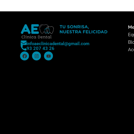
Me
Eq
Bl
infoaeclinicadental@gmail.com
93 207 43 26
Ac