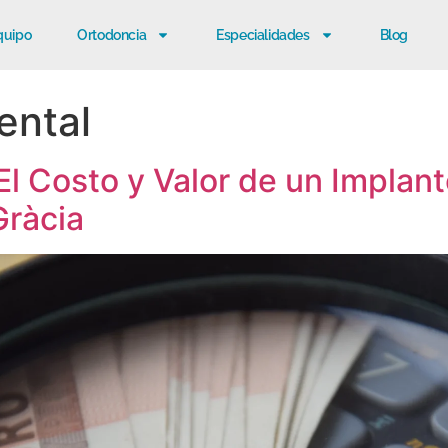
quipo
Ortodoncia
Especialidades
Blog
ental
 El Costo y Valor de un Implan
Gràcia