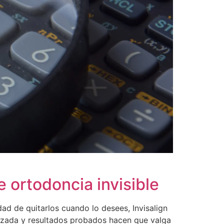
 ortodoncia invisible
dad de quitarlos cuando lo desees, Invisalign
anzada y resultados probados hacen que valga