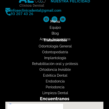
infoaeclinicadental@gmail.com
93 207 43 26
Menu
Equipo
Blog
Acerca de nosotros
Tratamientos
Odontología General
Odontopediatría
Implantología
Rehabilitación oral y prótesis
Ortodoncia Invisible
Estética Dental
Endodoncia
Periodoncia
Limpieza Dental
Encuentranos