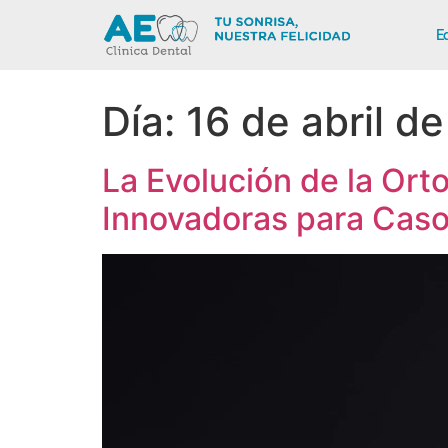
E
Día:
16 de abril d
La Evolución de la Orto
Innovadoras para Cas