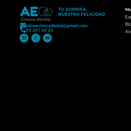
Me
Eq
Bl
infoaeclinicadental@gmail.com
93 207 43 26
Ac